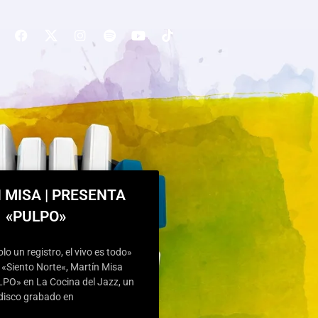
 MISA | PRESENTA
«PULPO»
olo un registro, el vivo es todo»
«Siento Norte«, Martín Misa
PO» en La Cocina del Jazz, un
disco grabado en