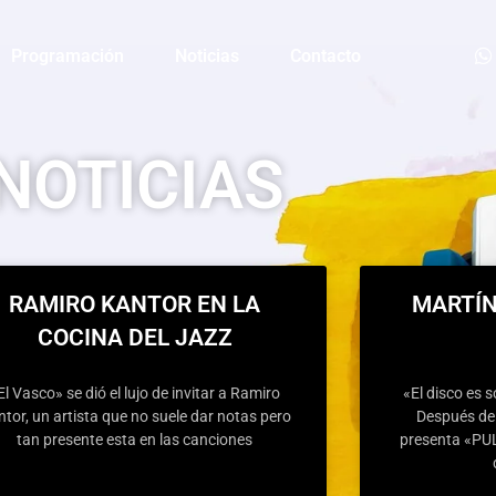
Programación
Noticias
Contacto
NOTICIAS
RAMIRO KANTOR EN LA
MARTÍN
COCINA DEL JAZZ
El Vasco» se dió el lujo de invitar a Ramiro
«El disco es s
tor, un artista que no suele dar notas pero
Después de 
tan presente esta en las canciones
presenta «PUL