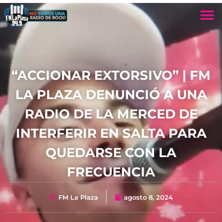
“ACCIONAR EXTORSIVO” | FM
LA PLAZA DENUNCIÓ A UNA
RADIO DE LA MERCED DE
INTERFERIR EN SALTA PARA
QUEDARSE CON LA
FRECUENCIA
FM La Plaza
agosto 8, 2024