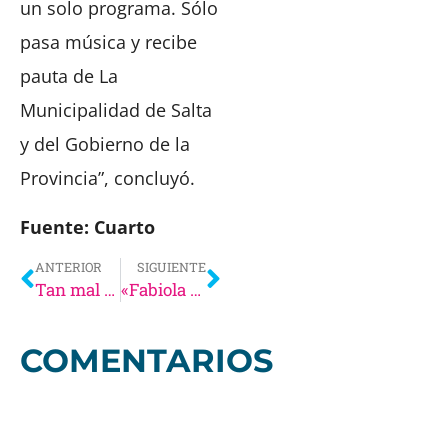
un solo programa. Sólo
pasa música y recibe
pauta de La
Municipalidad de Salta
y del Gobierno de la
Provincia”, concluyó.
Fuente: Cuarto
ANTERIOR
SIGUIENTE
Tan mal no estaban | Día del Niño: comerciantes salteños «van a estar muy conformes con vender lo mismo» que en 2023
«Fabiola me contó que lo denunció porque la golpeó, la pateó y le pegó en la cara»
COMENTARIOS