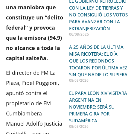
EL GOBIERNO RETROCEDIÓ
una maniobra que
CON LA LEY DE TIERRAS Y
NO CONSIGUIÓ LOS VOTOS
constituye un “delito
PARA AVANZAR CON LA
federal” y provoca
EXTRANJERIZACIÓN
06/08/2026
que la emisora (94.9)
A 25 AÑOS DE LA ÚLTIMA
no alcance a toda la
MISA RICOTERA: EL DÍA
capital salteña.
QUE LOS REDONDOS
TOCARON POR ÚLTIMA VEZ
El director de FM La
SIN QUE NADIE LO SUPIERA
05/08/2026
Plaza, Fidel Puggioni,
apuntó contra el
EL PAPA LEÓN XIV VISITARÁ
ARGENTINA EN
propietario de FM
NOVIEMBRE: SERÁ SU
Cumbiambera –
PRIMERA GIRA POR
SUDAMÉRICA
Manuel Adolfo Justicia
05/08/2026
Cipittelli – por un