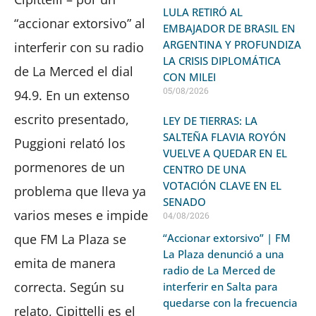
LULA RETIRÓ AL
“accionar extorsivo” al
EMBAJADOR DE BRASIL EN
ARGENTINA Y PROFUNDIZA
interferir con su radio
LA CRISIS DIPLOMÁTICA
de La Merced el dial
CON MILEI
05/08/2026
94.9. En un extenso
escrito presentado,
LEY DE TIERRAS: LA
SALTEÑA FLAVIA ROYÓN
Puggioni relató los
VUELVE A QUEDAR EN EL
pormenores de un
CENTRO DE UNA
VOTACIÓN CLAVE EN EL
problema que lleva ya
SENADO
varios meses e impide
04/08/2026
que FM La Plaza se
“Accionar extorsivo” | FM
La Plaza denunció a una
emita de manera
radio de La Merced de
correcta. Según su
interferir en Salta para
quedarse con la frecuencia
relato, Cipittelli es el