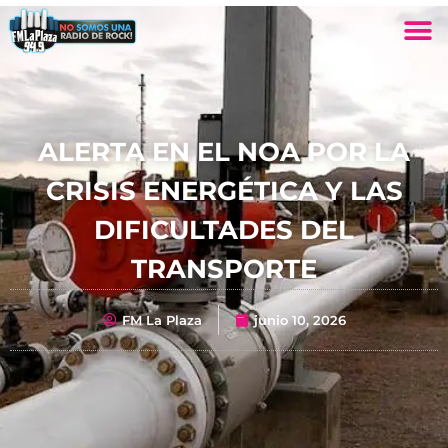
ALERTA EN EL NOA POR LA
CRISIS ENERGÉTICA Y LAS
DIFICULTADES DEL
TRANSPORTE
FM La Plaza
junio 10, 2026