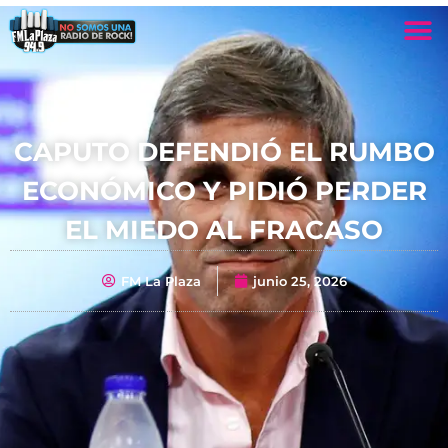
CAPUTO DEFENDIÓ EL RUMBO
ECONÓMICO Y PIDIÓ PERDER
EL MIEDO AL FRACASO
FM La Plaza
junio 25, 2026