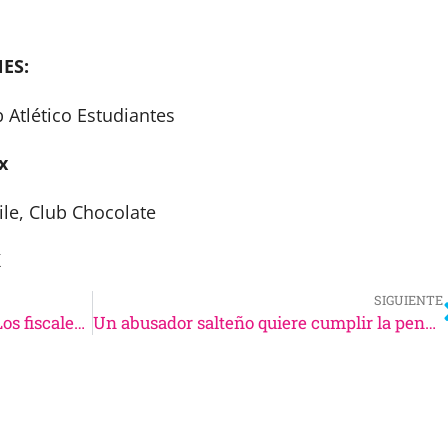
ES:
 Atlético Estudiantes
x
ile, Club Chocolate
K
SIGUIENTE
Juicio contra Cristina Kirchner: Los fiscales «confesaron» que no saben cómo rescatar su acusación, demolida por las defensas
Un abusador salteño quiere cumplir la pena en su casa