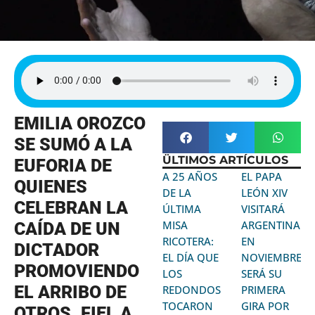
EMILIA OROZCO
SE SUMÓ A LA
ÜLTIMOS ARTÍCULOS
EUFORIA DE
A 25 AÑOS
EL PAPA
QUIENES
DE LA
LEÓN XIV
CELEBRAN LA
ÚLTIMA
VISITARÁ
MISA
ARGENTINA
CAÍDA DE UN
RICOTERA:
EN
DICTADOR
EL DÍA QUE
NOVIEMBRE:
PROMOVIENDO
LOS
SERÁ SU
EL ARRIBO DE
REDONDOS
PRIMERA
TOCARON
GIRA POR
OTROS. FIEL A