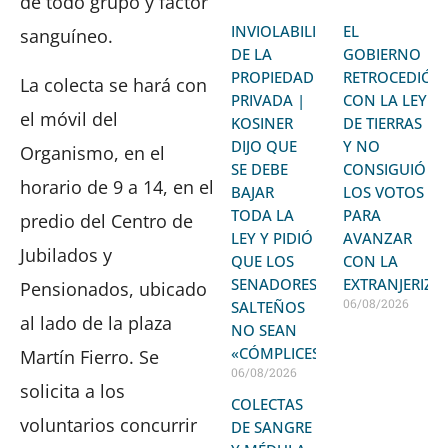
de todo grupo y factor
INVIOLABILIDAD
EL
sanguíneo.
DE LA
GOBIERNO
PROPIEDAD
RETROCEDIÓ
La colecta se hará con
PRIVADA |
CON LA LEY
el móvil del
KOSINER
DE TIERRAS
DIJO QUE
Y NO
Organismo, en el
SE DEBE
CONSIGUIÓ
horario de 9 a 14, en el
BAJAR
LOS VOTOS
TODA LA
PARA
predio del Centro de
LEY Y PIDIÓ
AVANZAR
Jubilados y
QUE LOS
CON LA
SENADORES
EXTRANJERIZA
Pensionados, ubicado
06/08/2026
SALTEÑOS
al lado de la plaza
NO SEAN
«CÓMPLICES»
Martín Fierro. Se
06/08/2026
solicita a los
COLECTAS
voluntarios concurrir
DE SANGRE