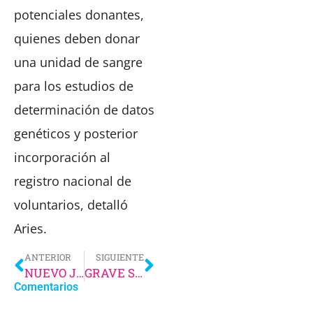
potenciales donantes,
quienes deben donar
una unidad de sangre
para los estudios de
determinación de datos
genéticos y posterior
incorporación al
registro nacional de
voluntarios, detalló
Aries.
ANTERIOR
SIGUIENTE
NUEVO JUICIO POR EL FEMICIDIO DE LUCÍA PÉREZ. ESTÁN SEÑALADOS LOS JUECES
GRAVE SITUACIÓN CON «LA GRIPE DEL LORO». MURIÓ UNA DE LAS PERSONAS INTERNADAS
Comentarios