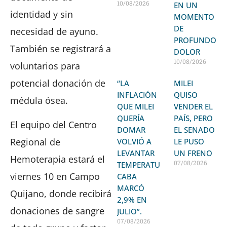
10/08/2026
EN UN
identidad y sin
MOMENTO
DE
necesidad de ayuno.
PROFUNDO
También se registrará a
DOLOR
10/08/2026
voluntarios para
potencial donación de
“LA
MILEI
INFLACIÓN
QUISO
médula ósea.
QUE MILEI
VENDER EL
QUERÍA
PAÍS, PERO
El equipo del Centro
DOMAR
EL SENADO
Regional de
VOLVIÓ A
LE PUSO
LEVANTAR
UN FRENO
Hemoterapia estará el
07/08/2026
TEMPERATURA:
viernes 10 en Campo
CABA
MARCÓ
Quijano, donde recibirá
2,9% EN
donaciones de sangre
JULIO”.
07/08/2026