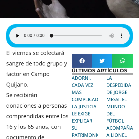
El viernes se colectará
sangre de todo grupo y
ÜLTIMOS ARTÍCULOS
factor en Campo
ADORNI,
LA
Quijano.
CADA VEZ
DESPEDIDA
MÁS
DE JORGE
Se recibirán
COMPLICADO:
MESSI: EL
donaciones a personas
LA JUSTICIA
MUNDO
LE EXIGE
DEL
comprendidas entre los
EXPLICAR
FÚTBOL
16 y los 65 años, con
SU
ACOMPAÑA
PATRIMONIO
A LIONEL
documento de