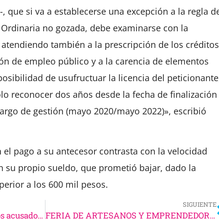
-, que si va a establecerse una excepción a la regla d
 Ordinaria no gozada, debe examinarse con la
, atendiendo también a la prescripción de los créditos
ción de empleo público y a la carencia de elementos
osibilidad de usufructuar la licencia del peticionante
lo reconocer dos años desde la fecha de finalización
cargo de gestión (mayo 2020/mayo 2022)», escribió
n el pago a su antecesor contrasta con la velocidad
n su propio sueldo, que prometió bajar, dado la
erior a los 600 mil pesos.
SIGUIENTE
Condenaron a perpetua a 10 de los acusados en la megacausa Campo de Mayo
FERIA DE ARTESANOS Y EMPRENDEDORES EN EL PASEO