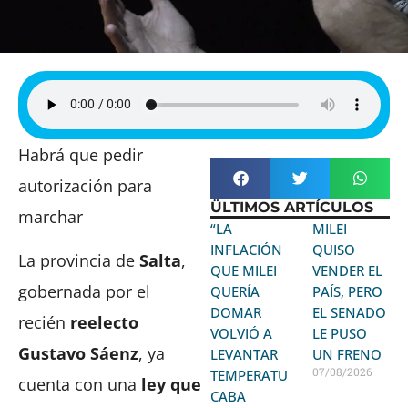
Habrá que pedir
autorización para
ÜLTIMOS ARTÍCULOS
marchar
“LA
MILEI
INFLACIÓN
QUISO
La provincia de
Salta
,
QUE MILEI
VENDER EL
gobernada por el
QUERÍA
PAÍS, PERO
DOMAR
EL SENADO
recién
reelecto
VOLVIÓ A
LE PUSO
Gustavo Sáenz
, ya
LEVANTAR
UN FRENO
07/08/2026
TEMPERATURA:
cuenta con una
ley que
CABA