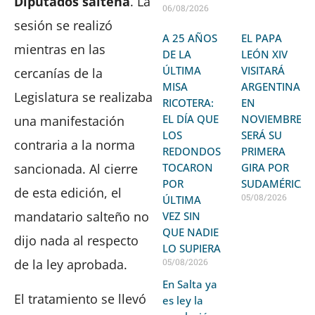
Diputados salteña
. La
06/08/2026
sesión se realizó
A 25 AÑOS
EL PAPA
mientras en las
DE LA
LEÓN XIV
ÚLTIMA
VISITARÁ
cercanías de la
MISA
ARGENTINA
Legislatura se realizaba
RICOTERA:
EN
EL DÍA QUE
NOVIEMBRE:
una manifestación
LOS
SERÁ SU
contraria a la norma
REDONDOS
PRIMERA
TOCARON
GIRA POR
sancionada. Al cierre
POR
SUDAMÉRICA
de esta edición, el
05/08/2026
ÚLTIMA
mandatario salteño no
VEZ SIN
QUE NADIE
dijo nada al respecto
LO SUPIERA
05/08/2026
de la ley aprobada.
En Salta ya
El tratamiento se llevó
es ley la