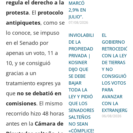
regula el derecho a la
MARCÓ
2,9% EN
protesta
. El
protocolo
JULIO”.
antipiquetes
, como se
07/08/2026
lo conoce, se impuso
INVIOLABILIDAD
EL
DE LA
GOBIERNO
en el Senado por
PROPIEDAD
RETROCEDIÓ
apenas un voto, 11 a
PRIVADA |
CON LA LEY
KOSINER
DE TIERRAS
10, y se consiguió
DIJO QUE
Y NO
gracias a un
SE DEBE
CONSIGUIÓ
tratamiento expres ya
BAJAR
LOS VOTOS
TODA LA
PARA
que
no se debatió en
LEY Y PIDIÓ
AVANZAR
comisiones
. El mismo
QUE LOS
CON LA
SENADORES
EXTRANJERIZA
recorrido hizo 48 horas
06/08/2026
SALTEÑOS
antes en la
Cámara de
NO SEAN
«CÓMPLICES»