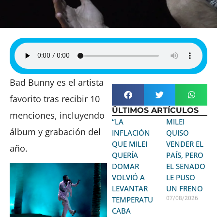
Bad Bunny es el artista
favorito tras recibir 10
ÜLTIMOS ARTÍCULOS
menciones, incluyendo
“LA
MILEI
álbum y grabación del
INFLACIÓN
QUISO
QUE MILEI
VENDER EL
año.
QUERÍA
PAÍS, PERO
DOMAR
EL SENADO
VOLVIÓ A
LE PUSO
LEVANTAR
UN FRENO
07/08/2026
TEMPERATURA:
CABA