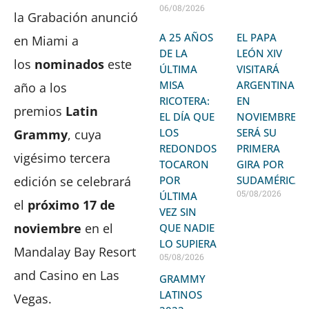
06/08/2026
la Grabación anunció
A 25 AÑOS
EL PAPA
en Miami a
DE LA
LEÓN XIV
los
nominados
este
ÚLTIMA
VISITARÁ
MISA
ARGENTINA
año a los
RICOTERA:
EN
premios
Latin
EL DÍA QUE
NOVIEMBRE:
LOS
SERÁ SU
Grammy
, cuya
REDONDOS
PRIMERA
vigésimo tercera
TOCARON
GIRA POR
POR
SUDAMÉRICA
edición se celebrará
05/08/2026
ÚLTIMA
el
próximo 17 de
VEZ SIN
noviembre
en el
QUE NADIE
LO SUPIERA
Mandalay Bay Resort
05/08/2026
and Casino en Las
GRAMMY
LATINOS
Vegas.