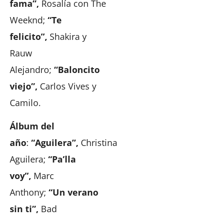
fama”,
Rosalía con The
Weeknd;
“Te
felicito”,
Shakira y
Rauw
Alejandro;
“Baloncito
viejo”,
Carlos Vives y
Camilo.
Álbum del
año
:
“Aguilera”,
Christina
Aguilera;
“Pa’lla
voy”,
Marc
Anthony;
“Un verano
sin ti”,
Bad