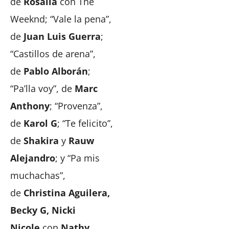
de
Rosalía
con The
Weeknd; “Vale la pena”,
de
Juan Luis Guerra
;
“Castillos de arena”,
de
Pablo Alborán
;
“Pa’lla voy”, de
Marc
Anthony
; “Provenza”,
de
Karol G
; “Te felicito”,
de
Shakira
y
Rauw
Alejandro
; y “Pa mis
muchachas”,
de
Christina Aguilera,
Becky G, Nicki
Nicole
con
Nathy