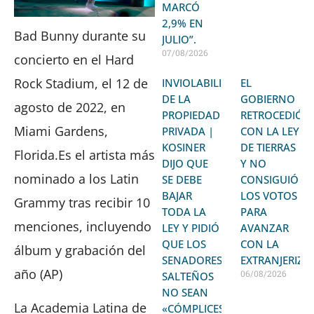
MARCÓ
2,9% EN
Bad Bunny durante su
JULIO”.
07/08/2026
concierto en el Hard
Rock Stadium, el 12 de
INVIOLABILIDAD
EL
DE LA
GOBIERNO
agosto de 2022, en
PROPIEDAD
RETROCEDIÓ
Miami Gardens,
PRIVADA |
CON LA LEY
KOSINER
DE TIERRAS
Florida.Es el artista más
DIJO QUE
Y NO
nominado a los Latin
SE DEBE
CONSIGUIÓ
BAJAR
LOS VOTOS
Grammy tras recibir 10
TODA LA
PARA
menciones, incluyendo
LEY Y PIDIÓ
AVANZAR
QUE LOS
CON LA
álbum y grabación del
SENADORES
EXTRANJERIZA
año (AP)
06/08/2026
SALTEÑOS
NO SEAN
La Academia Latina de
«CÓMPLICES»