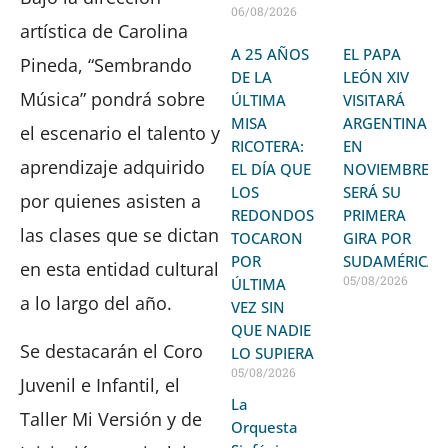
06/08/2026
artística de Carolina
A 25 AÑOS
EL PAPA
Pineda, “Sembrando
DE LA
LEÓN XIV
Música” pondrá sobre
ÚLTIMA
VISITARÁ
MISA
ARGENTINA
el escenario el talento y
RICOTERA:
EN
aprendizaje adquirido
EL DÍA QUE
NOVIEMBRE:
LOS
SERÁ SU
por quienes asisten a
REDONDOS
PRIMERA
las clases que se dictan
TOCARON
GIRA POR
POR
SUDAMÉRICA
en esta entidad cultural
05/08/2026
ÚLTIMA
a lo largo del año.
VEZ SIN
QUE NADIE
Se destacarán el Coro
LO SUPIERA
05/08/2026
Juvenil e Infantil, el
La
Taller Mi Versión y de
Orquesta