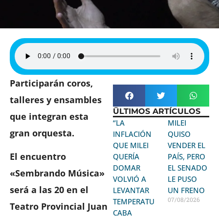
Participarán coros,
talleres y ensambles
ÜLTIMOS ARTÍCULOS
que integran esta
“LA
MILEI
gran orquesta.
INFLACIÓN
QUISO
QUE MILEI
VENDER EL
El encuentro
QUERÍA
PAÍS, PERO
DOMAR
EL SENADO
«Sembrando Música»
VOLVIÓ A
LE PUSO
será a las 20 en el
LEVANTAR
UN FRENO
07/08/2026
TEMPERATURA:
Teatro Provincial Juan
CABA