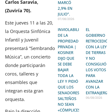
Carlos Saravia,
MARCÓ
2,9% EN
(Zuviría 70).
JULIO”.
07/08/2026
Este jueves 11 a las 20,
INVIOLABILIDAD
EL
la Orquesta Sinfónica
DE LA
GOBIERNO
Infantil y Juvenil
PROPIEDAD
RETROCEDIÓ
PRIVADA |
CON LA LEY
presentará “Sembrando
KOSINER
DE TIERRAS
Música”, un concierto
DIJO QUE
Y NO
SE DEBE
CONSIGUIÓ
donde participarán
BAJAR
LOS VOTOS
coros, talleres y
TODA LA
PARA
LEY Y PIDIÓ
AVANZAR
ensambles que
QUE LOS
CON LA
integran esta gran
SENADORES
EXTRANJERIZA
06/08/2026
SALTEÑOS
orquesta.
NO SEAN
«CÓMPLICES»
Bajo la dirección