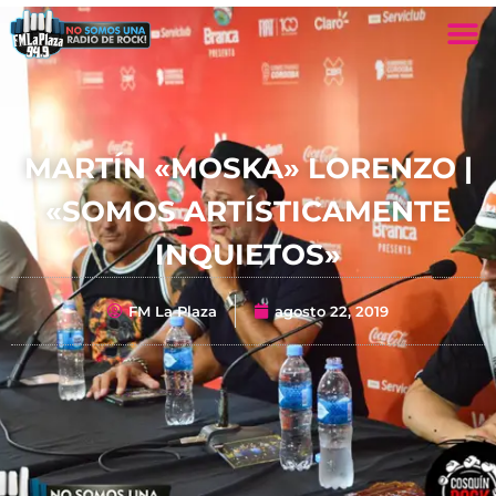
MARTÍN «MOSKA» LORENZO |
«SOMOS ARTÍSTICAMENTE
INQUIETOS»
FM La Plaza
agosto 22, 2019