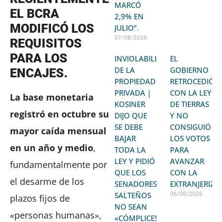
MARCÓ
EL BCRA
2,9% EN
MODIFICÓ LOS
JULIO”.
07/08/2026
REQUISITOS
PARA LOS
INVIOLABILIDAD
EL
DE LA
GOBIERNO
ENCAJES.
PROPIEDAD
RETROCEDIÓ
PRIVADA |
CON LA LEY
La base monetaria
KOSINER
DE TIERRAS
registró en octubre su
DIJO QUE
Y NO
SE DEBE
CONSIGUIÓ
mayor caída mensual
BAJAR
LOS VOTOS
en un año y medio
,
TODA LA
PARA
LEY Y PIDIÓ
AVANZAR
fundamentalmente por
QUE LOS
CON LA
el desarme de los
SENADORES
EXTRANJERIZA
06/08/2026
SALTEÑOS
plazos fijos de
NO SEAN
«personas humanas»,
«CÓMPLICES»