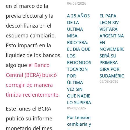
06/08/2026
en el marco de la
previa electoral y la
A 25 AÑOS
EL PAPA
DE LA
LEÓN XIV
desconfianza en el
ÚLTIMA
VISITARÁ
esquema cambiario.
MISA
ARGENTINA
RICOTERA:
EN
Esto impactó en la
EL DÍA QUE
NOVIEMBRE:
liquidez de los bancos,
LOS
SERÁ SU
REDONDOS
PRIMERA
algo que
el Banco
TOCARON
GIRA POR
Central (BCRA) buscó
POR
SUDAMÉRICA
05/08/2026
ÚLTIMA
corregir de manera
VEZ SIN
tímida recientemente.
QUE NADIE
LO SUPIERA
Este lunes el BCRA
05/08/2026
Por tensión
publicó su informe
cambiaria y
monetario del mes