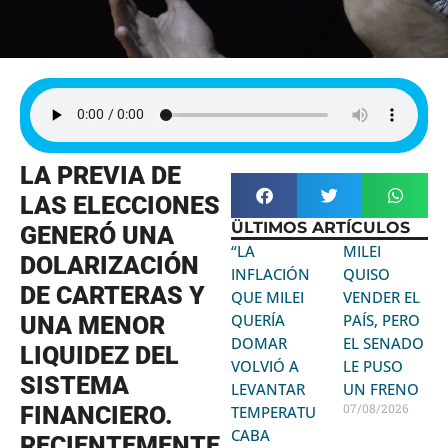
LA PREVIA DE
LAS ELECCIONES
ÜLTIMOS ARTÍCULOS
GENERÓ UNA
“LA
MILEI
DOLARIZACIÓN
INFLACIÓN
QUISO
DE CARTERAS Y
QUE MILEI
VENDER EL
QUERÍA
PAÍS, PERO
UNA MENOR
DOMAR
EL SENADO
LIQUIDEZ DEL
VOLVIÓ A
LE PUSO
SISTEMA
LEVANTAR
UN FRENO
07/08/2026
FINANCIERO.
TEMPERATURA:
CABA
RECIENTEMENTE