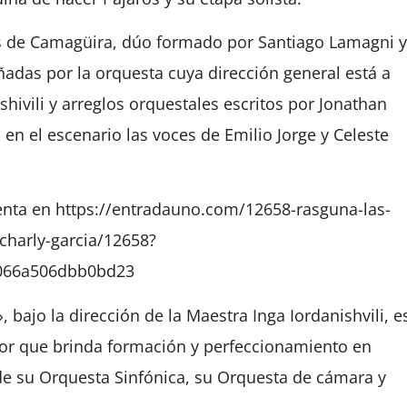
es de Camagüira, dúo formado por Santiago Lamagni y
das por la orquesta cuya dirección general está a
shivili y arreglos orquestales escritos por Jonathan
en el escenario las voces de Emilio Jorge y Celeste
enta en https://entradauno.com/12658-rasguna-las-
harly-garcia/12658?
066a506dbb0bd23
 bajo la dirección de la Maestra Inga Iordanishvili, e
dor que brinda formación y perfeccionamiento en
de su Orquesta Sinfónica, su Orquesta de cámara y