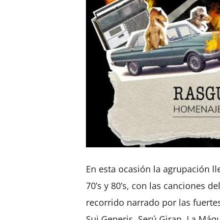
En esta ocasión la agrupación ll
70’s y 80’s, con las canciones d
recorrido narrado por las fuerte
Sui Generis, Serú Giran, La Máqu