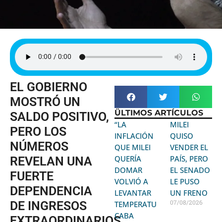
EL GOBIERNO
MOSTRÓ UN
ÜLTIMOS ARTÍCULOS
SALDO POSITIVO,
“LA
MILEI
PERO LOS
INFLACIÓN
QUISO
NÚMEROS
QUE MILEI
VENDER EL
QUERÍA
PAÍS, PERO
REVELAN UNA
DOMAR
EL SENADO
FUERTE
VOLVIÓ A
LE PUSO
DEPENDENCIA
LEVANTAR
UN FRENO
07/08/2026
DE INGRESOS
TEMPERATURA:
CABA
EXTRAORDINARIOS.