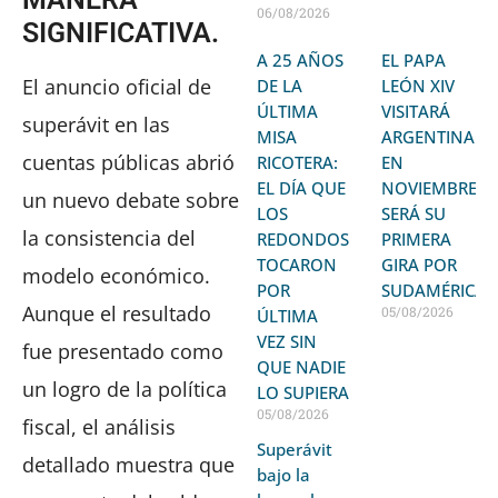
06/08/2026
SIGNIFICATIVA.
A 25 AÑOS
EL PAPA
El anuncio oficial de
DE LA
LEÓN XIV
ÚLTIMA
VISITARÁ
superávit en las
MISA
ARGENTINA
cuentas públicas abrió
RICOTERA:
EN
EL DÍA QUE
NOVIEMBRE:
un nuevo debate sobre
LOS
SERÁ SU
la consistencia del
REDONDOS
PRIMERA
TOCARON
GIRA POR
modelo económico.
POR
SUDAMÉRICA
Aunque el resultado
05/08/2026
ÚLTIMA
VEZ SIN
fue presentado como
QUE NADIE
un logro de la política
LO SUPIERA
05/08/2026
fiscal, el análisis
Superávit
detallado muestra que
bajo la