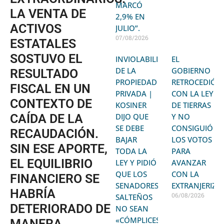
MARCÓ
LA VENTA DE
2,9% EN
ACTIVOS
JULIO”.
07/08/2026
ESTATALES
SOSTUVO EL
INVIOLABILIDAD
EL
DE LA
GOBIERNO
RESULTADO
PROPIEDAD
RETROCEDIÓ
FISCAL EN UN
PRIVADA |
CON LA LEY
CONTEXTO DE
KOSINER
DE TIERRAS
CAÍDA DE LA
DIJO QUE
Y NO
SE DEBE
CONSIGUIÓ
RECAUDACIÓN.
BAJAR
LOS VOTOS
SIN ESE APORTE,
TODA LA
PARA
EL EQUILIBRIO
LEY Y PIDIÓ
AVANZAR
QUE LOS
CON LA
FINANCIERO SE
SENADORES
EXTRANJERIZA
HABRÍA
06/08/2026
SALTEÑOS
DETERIORADO DE
NO SEAN
«CÓMPLICES»
MANERA