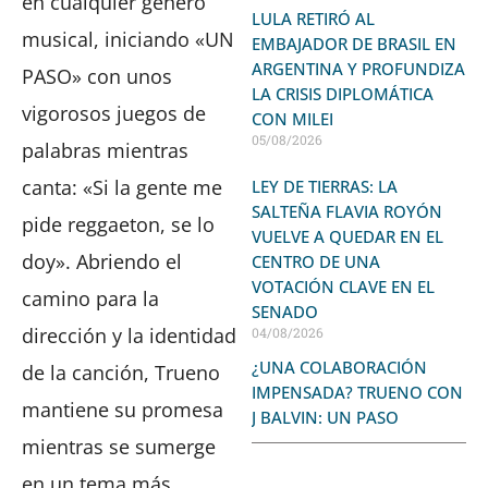
en cualquier género
LULA RETIRÓ AL
musical, iniciando «UN
EMBAJADOR DE BRASIL EN
ARGENTINA Y PROFUNDIZA
PASO» con unos
LA CRISIS DIPLOMÁTICA
vigorosos juegos de
CON MILEI
05/08/2026
palabras mientras
canta: «Si la gente me
LEY DE TIERRAS: LA
SALTEÑA FLAVIA ROYÓN
pide reggaeton, se lo
VUELVE A QUEDAR EN EL
doy». Abriendo el
CENTRO DE UNA
VOTACIÓN CLAVE EN EL
camino para la
SENADO
dirección y la identidad
04/08/2026
¿UNA COLABORACIÓN
de la canción, Trueno
IMPENSADA? TRUENO CON
mantiene su promesa
J BALVIN: UN PASO
mientras se sumerge
en un tema más