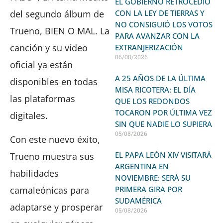
EL GOBIERNO RETROCEDIÓ
del segundo álbum de
CON LA LEY DE TIERRAS Y
NO CONSIGUIÓ LOS VOTOS
Trueno, BIEN O MAL. La
PARA AVANZAR CON LA
canción y su video
EXTRANJERIZACIÓN
06/08/2026
oficial ya están
A 25 AÑOS DE LA ÚLTIMA
disponibles en todas
MISA RICOTERA: EL DÍA
las plataformas
QUE LOS REDONDOS
TOCARON POR ÚLTIMA VEZ
digitales.
SIN QUE NADIE LO SUPIERA
05/08/2026
Con este nuevo éxito,
EL PAPA LEÓN XIV VISITARÁ
Trueno muestra sus
ARGENTINA EN
habilidades
NOVIEMBRE: SERÁ SU
PRIMERA GIRA POR
camaleónicas para
SUDAMÉRICA
adaptarse y prosperar
05/08/2026