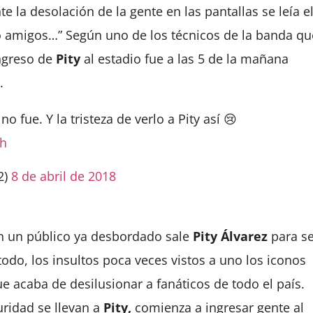
e la desolación de la gente en las pantallas se leía e
 amigos…” Según uno de los técnicos de la banda qu
ngreso de
Pity
al estadio fue a las 5 de la mañana
.
o fue. Y la tristeza de verlo a Pity así 😢
eh
2)
8 de abril de 2018
on un público ya desbordado sale
Pity Álvarez
para se
odo, los insultos poca veces vistos a uno los iconos
 acaba de desilusionar a fanáticos de todo el país.
ridad se llevan a
Pity,
comienza a ingresar gente al