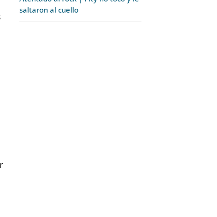
saltaron al cuello
s
r