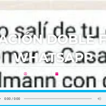
Programación
Noticias
Contacto
ACIÓN DOBLE 
WHATSAPP
FM La Plaza
marzo 11, 2022