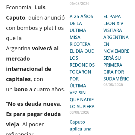
06/08/2026
Economía,
Luis
A 25 AÑOS
EL PAPA
Caputo
, quien anunció
DE LA
LEÓN XIV
con bombos y platillos
ÚLTIMA
VISITARÁ
MISA
ARGENTINA
que la
RICOTERA:
EN
Argentina
volverá al
EL DÍA QUE
NOVIEMBRE:
mercado
LOS
SERÁ SU
REDONDOS
PRIMERA
internacional de
TOCARON
GIRA POR
capitales
, con
POR
SUDAMÉRICA
05/08/2026
ÚLTIMA
un
bono
a cuatro años.
VEZ SIN
QUE NADIE
“
No es deuda nueva.
LO SUPIERA
05/08/2026
Es para pagar deuda
Caputo
vieja
. Al poder
aplica una
refinanciar