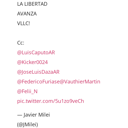
LA LIBERTAD
AVANZA
VLLC!
Cc:
@LuisCaputoAR
@Kicker0024
@JoseLuisDazaAR
@FedericoFuriase
@VauthierMartin
@Felii_N
pic.twitter.com/5u1zo9veCh
— Javier Milei
(@JMilei)