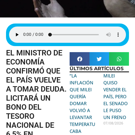
EL MINISTRO DE
ECONOMÍA
ÜLTIMOS ARTÍCULOS
CONFIRMÓ QUE
“LA
MILEI
EL PAÍS VUELVE
INFLACIÓN
QUISO
A TOMAR DEUDA.
QUE MILEI
VENDER EL
QUERÍA
PAÍS, PERO
LICITARÁ UN
DOMAR
EL SENADO
BONO DEL
VOLVIÓ A
LE PUSO
TESORO
LEVANTAR
UN FRENO
07/08/2026
NACIONAL DE
TEMPERATURA:
CABA
6,5% EN