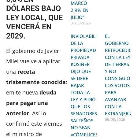
MARCÓ
DÓLARES BAJO
2,9% EN
LEY LOCAL, QUE
JULIO”.
07/08/2026
VENCERÁ EN
2029.
INVIOLABILIDAD
EL
DE LA
GOBIERNO
El gobierno de Javier
PROPIEDAD
RETROCEDIÓ
PRIVADA |
CON LA LEY
Milei vuelve a aplicar
KOSINER
DE TIERRAS
una
receta
DIJO QUE
Y NO
SE DEBE
CONSIGUIÓ
trístemente conocida
:
BAJAR
LOS VOTOS
emite nueva
deuda
TODA LA
PARA
LEY Y PIDIÓ
AVANZAR
para pagar una
QUE LOS
CON LA
anterior
. Así lo
SENADORES
EXTRANJERIZA
06/08/2026
SALTEÑOS
confirmó este viernes
NO SEAN
el ministro de
«CÓMPLICES»