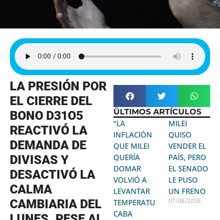
LA PRESIÓN POR
EL CIERRE DEL
ÜLTIMOS ARTÍCULOS
BONO D31O5
“LA
MILEI
REACTIVÓ LA
INFLACIÓN
QUISO
DEMANDA DE
QUE MILEI
VENDER EL
QUERÍA
PAÍS, PERO
DIVISAS Y
DOMAR
EL SENADO
DESACTIVÓ LA
VOLVIÓ A
LE PUSO
CALMA
LEVANTAR
UN FRENO
07/08/2026
CAMBIARIA DEL
TEMPERATURA:
CABA
LUNES. PESE AL