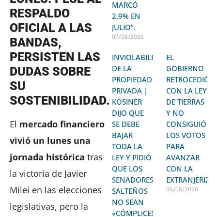
MARCÓ
RESPALDO
2,9% EN
OFICIAL A LAS
JULIO”.
07/08/2026
BANDAS,
PERSISTEN LAS
INVIOLABILIDAD
EL
DE LA
GOBIERNO
DUDAS SOBRE
PROPIEDAD
RETROCEDIÓ
SU
PRIVADA |
CON LA LEY
SOSTENIBILIDAD.
KOSINER
DE TIERRAS
DIJO QUE
Y NO
El
mercado financiero
SE DEBE
CONSIGUIÓ
BAJAR
LOS VOTOS
vivió un lunes una
TODA LA
PARA
jornada histórica
tras
LEY Y PIDIÓ
AVANZAR
QUE LOS
CON LA
la victoria de Javier
SENADORES
EXTRANJERIZA
Milei en las elecciones
06/08/2026
SALTEÑOS
NO SEAN
legislativas, pero la
«CÓMPLICES»