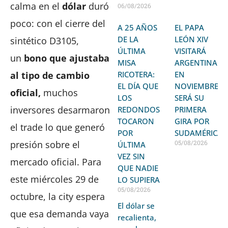
calma en el
dólar
duró
06/08/2026
poco: con el cierre del
A 25 AÑOS
EL PAPA
DE LA
LEÓN XIV
sintético D3105,
ÚLTIMA
VISITARÁ
un
bono que ajustaba
MISA
ARGENTINA
al tipo de cambio
RICOTERA:
EN
EL DÍA QUE
NOVIEMBRE:
oficial,
muchos
LOS
SERÁ SU
inversores desarmaron
REDONDOS
PRIMERA
TOCARON
GIRA POR
el trade lo que generó
POR
SUDAMÉRICA
presión sobre el
05/08/2026
ÚLTIMA
VEZ SIN
mercado oficial. Para
QUE NADIE
este miércoles 29 de
LO SUPIERA
05/08/2026
octubre, la city espera
El dólar se
que esa demanda vaya
recalienta,