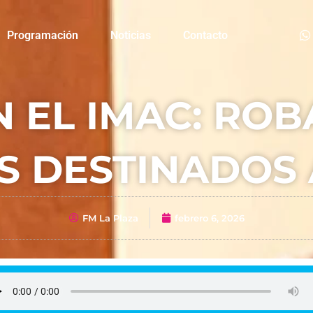
Programación
Noticias
Contacto
 EL IMAC: RO
S DESTINADOS 
FM La Plaza
febrero 6, 2026