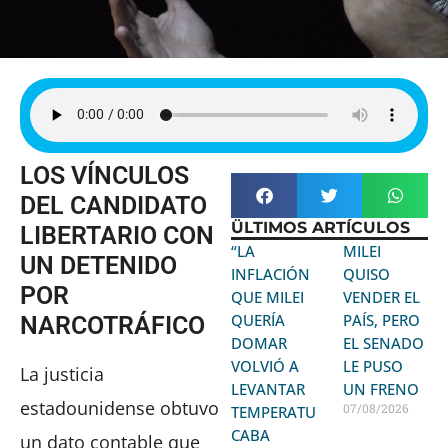
LOS VÍNCULOS
DEL CANDIDATO
ÜLTIMOS ARTÍCULOS
LIBERTARIO CON
“LA
MILEI
UN DETENIDO
INFLACIÓN
QUISO
POR
QUE MILEI
VENDER EL
QUERÍA
PAÍS, PERO
NARCOTRÁFICO
DOMAR
EL SENADO
VOLVIÓ A
LE PUSO
La justicia
LEVANTAR
UN FRENO
estadounidense obtuvo
07/08/2026
TEMPERATURA:
CABA
un dato contable que