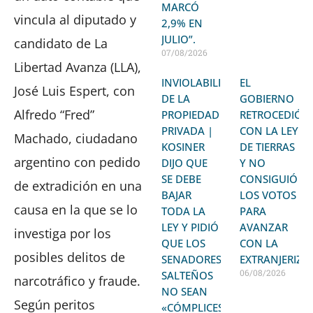
MARCÓ
vincula al diputado y
2,9% EN
JULIO”.
candidato de La
07/08/2026
Libertad Avanza (LLA),
INVIOLABILIDAD
EL
José Luis Espert, con
DE LA
GOBIERNO
Alfredo “Fred”
PROPIEDAD
RETROCEDIÓ
PRIVADA |
CON LA LEY
Machado, ciudadano
KOSINER
DE TIERRAS
argentino con pedido
DIJO QUE
Y NO
SE DEBE
CONSIGUIÓ
de extradición en una
BAJAR
LOS VOTOS
causa en la que se lo
TODA LA
PARA
LEY Y PIDIÓ
AVANZAR
investiga por los
QUE LOS
CON LA
posibles delitos de
SENADORES
EXTRANJERIZA
06/08/2026
SALTEÑOS
narcotráfico y fraude.
NO SEAN
Según peritos
«CÓMPLICES»