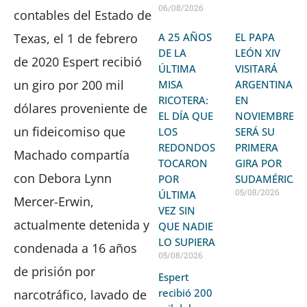
06/08/2026
contables del Estado de
Texas, el 1 de febrero
A 25 AÑOS
EL PAPA
DE LA
LEÓN XIV
de 2020 Espert recibió
ÚLTIMA
VISITARÁ
un giro por 200 mil
MISA
ARGENTINA
RICOTERA:
EN
dólares proveniente de
EL DÍA QUE
NOVIEMBRE:
un fideicomiso que
LOS
SERÁ SU
REDONDOS
PRIMERA
Machado compartía
TOCARON
GIRA POR
con Debora Lynn
POR
SUDAMÉRICA
05/08/2026
ÚLTIMA
Mercer-Erwin,
VEZ SIN
actualmente detenida y
QUE NADIE
LO SUPIERA
condenada a 16 años
05/08/2026
de prisión por
Espert
recibió 200
narcotráfico, lavado de