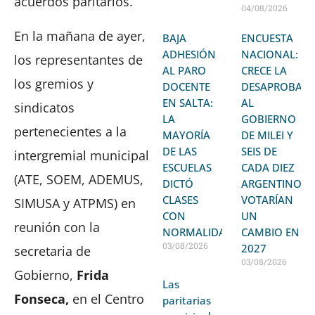
acuerdos paritarios.
04/08/2026
En la mañana de ayer,
BAJA
ENCUESTA
ADHESIÓN
NACIONAL:
los representantes de
AL PARO
CRECE LA
los gremios y
DOCENTE
DESAPROBAC
EN SALTA:
AL
sindicatos
LA
GOBIERNO
pertenecientes a la
MAYORÍA
DE MILEI Y
DE LAS
SEIS DE
intergremial municipal
ESCUELAS
CADA DIEZ
(ATE, SOEM, ADEMUS,
DICTÓ
ARGENTINOS
CLASES
VOTARÍAN
SIMUSA y ATPMS) en
CON
UN
reunión con la
NORMALIDAD
CAMBIO EN
03/08/2026
2027
secretaria de
03/08/2026
Gobierno,
Frida
Las
Fonseca,
en el Centro
paritarias