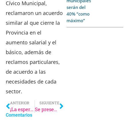
municipales
Cívico Municipal,
serán del
reclamaron un acuerdo
40% “como
máximo”
similar al que cierre la
Provincia en el
aumento salarial y el
básico, además de
reclamos particulares,
de acuerdo a las
necesidades de cada
sector.
ANTERIOR
SIGUIENTE
¡La espera terminó! ¡Vuelven Los Gardelitos!
Se presentaron cinco ofertas para las obras en el Hospital San Bernardo
Comentarios