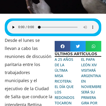
Desde el lunes se
llevan a cabo las
ÜLTIMOS ARTÍCULOS
reuniones de discusión
A 25 AÑOS
EL PAPA
paritaria entre los
DE LA
LEÓN XIV
ÚLTIMA
VISITARÁ
trabajadores
MISA
ARGENTINA
municipales y el
RICOTERA:
EN
EL DÍA QUE
NOVIEMBRE:
ejecutivo de la Ciudad
LOS
SERÁ SU
de Salta que conduce la
REDONDOS
PRIMERA
TOCARON
GIRA POR
intendenta Bettina