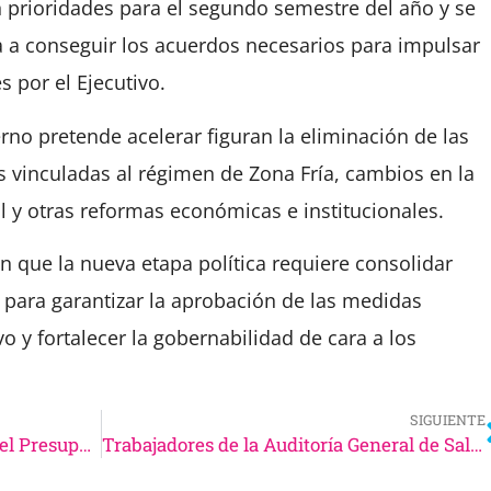
n prioridades para el segundo semestre del año y se
a a conseguir los acuerdos necesarios para impulsar
 por el Ejecutivo.
erno pretende acelerar figuran la eliminación de las
 vinculadas al régimen de Zona Fría, cambios en la
l y otras reformas económicas e institucionales.
 que la nueva etapa política requiere consolidar
para garantizar la aprobación de las medidas
o y fortalecer la gobernabilidad de cara a los
SIGUIENTE
El Gobierno presentó el avance del Presupuesto 2027 con una proyección de menor inflación y mejora del poder adquisitivo
Trabajadores de la Auditoría General de Salta expresaron su rechazo al posible regreso de Gustavo Ferraris