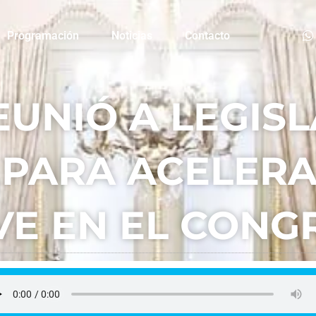
Programación
Noticias
Contacto
REUNIÓ A LEGIS
S PARA ACELER
VE EN EL CONG
FM La Plaza
julio 2, 2026