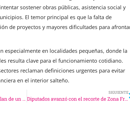
ntentar sostener obras públicas, asistencia social y
icipios. El temor principal es que la falta de
ión de proyectos y mayores dificultades para afronta
ón especialmente en localidades pequeñas, donde la
s resulta clave para el funcionamiento cotidiano.
sectores reclaman definiciones urgentes para evitar
nciera en el interior salteño.
SIGUIENTE
La interna libertaria escaló y hablan de un “bochorno insostenible”
Diputados avanzó con el recorte de Zona Fría y crece la preocupación en Salta