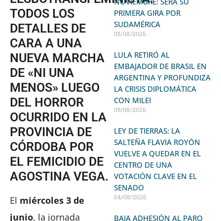
NOVIEMBRE: SERÁ SU
TODOS LOS
PRIMERA GIRA POR
SUDAMÉRICA
DETALLES DE
05/08/2026
CARA A UNA
LULA RETIRÓ AL
NUEVA MARCHA
EMBAJADOR DE BRASIL EN
DE «NI UNA
ARGENTINA Y PROFUNDIZA
MENOS» LUEGO
LA CRISIS DIPLOMÁTICA
DEL HORROR
CON MILEI
05/08/2026
OCURRIDO EN LA
PROVINCIA DE
LEY DE TIERRAS: LA
SALTEÑA FLAVIA ROYÓN
CÓRDOBA POR
VUELVE A QUEDAR EN EL
EL FEMICIDIO DE
CENTRO DE UNA
AGOSTINA VEGA.
VOTACIÓN CLAVE EN EL
SENADO
04/08/2026
El
miércoles 3 de
junio
, la jornada
BAJA ADHESIÓN AL PARO