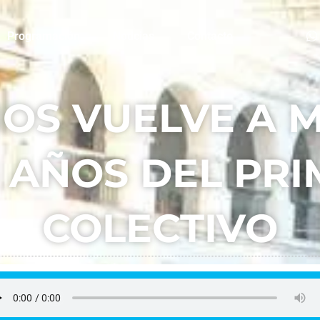
Programación
Noticias
Contacto
NOS VUELVE A 
1 AÑOS DEL PR
COLECTIVO
FM La Plaza
junio 3, 2026