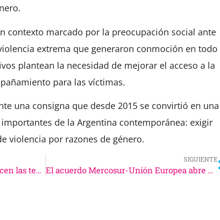
nero.
 un contexto marcado por la preocupación social ante
y violencia extrema que generaron conmoción en todo
tivos plantean la necesidad de mejorar el acceso a la
mpañamiento para las víctimas.
nte una consigna que desde 2015 se convirtió en una
 importantes de la Argentina contemporánea: exigir
e violencia por razones de género.
SIGUIENTE
Crisis en La Libertad Avanza: crecen las tensiones entre Bullrich y el entorno de Milei
El acuerdo Mercosur-Unión Europea abre nuevas oportunidades y desafíos para Argentina