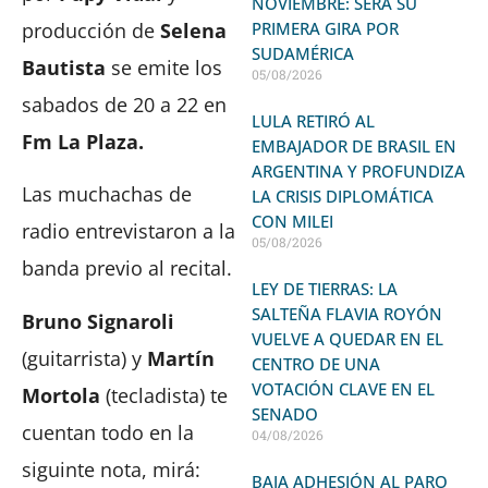
NOVIEMBRE: SERÁ SU
producción de
Selena
PRIMERA GIRA POR
SUDAMÉRICA
Bautista
se emite los
05/08/2026
sabados de 20 a 22 en
LULA RETIRÓ AL
Fm La Plaza.
EMBAJADOR DE BRASIL EN
ARGENTINA Y PROFUNDIZA
Las muchachas de
LA CRISIS DIPLOMÁTICA
CON MILEI
radio entrevistaron a la
05/08/2026
banda previo al recital.
LEY DE TIERRAS: LA
SALTEÑA FLAVIA ROYÓN
Bruno Signaroli
VUELVE A QUEDAR EN EL
(guitarrista) y
Martín
CENTRO DE UNA
VOTACIÓN CLAVE EN EL
Mortola
(tecladista) te
SENADO
cuentan todo en la
04/08/2026
siguinte nota, mirá:
BAJA ADHESIÓN AL PARO