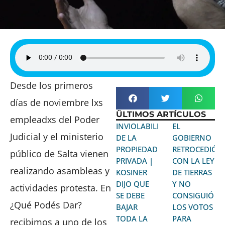
Desde los primeros
días de noviembre lxs
ÜLTIMOS ARTÍCULOS
empleadxs del Poder
INVIOLABILIDAD
EL
Judicial y el ministerio
DE LA
GOBIERNO
PROPIEDAD
RETROCEDIÓ
público de Salta vienen
PRIVADA |
CON LA LEY
realizando asambleas y
KOSINER
DE TIERRAS
DIJO QUE
Y NO
actividades protesta. En
SE DEBE
CONSIGUIÓ
¿Qué Podés Dar?
BAJAR
LOS VOTOS
TODA LA
PARA
recibimos a uno de los