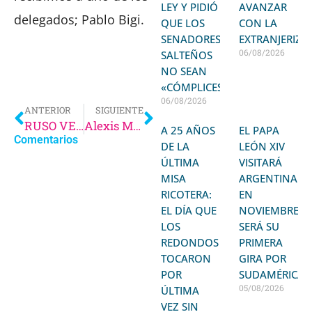
LEY Y PIDIÓ
AVANZAR
delegados; Pablo Bigi.
QUE LOS
CON LA
SENADORES
EXTRANJERIZA
06/08/2026
SALTEÑOS
NO SEAN
«CÓMPLICES»
06/08/2026
ANTERIOR
SIGUIENTE
RUSO VEREA EN ¿QUE PODES DAR?
Alexis Miranda en Qué Podés Dar | Resumen de un año político muy malo para Salta
A 25 AÑOS
EL PAPA
Comentarios
DE LA
LEÓN XIV
ÚLTIMA
VISITARÁ
MISA
ARGENTINA
RICOTERA:
EN
EL DÍA QUE
NOVIEMBRE:
LOS
SERÁ SU
REDONDOS
PRIMERA
TOCARON
GIRA POR
POR
SUDAMÉRICA
05/08/2026
ÚLTIMA
VEZ SIN