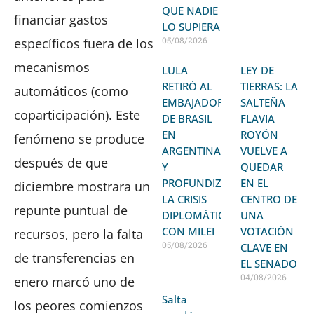
QUE NADIE
financiar gastos
LO SUPIERA
05/08/2026
específicos fuera de los
mecanismos
LULA
LEY DE
RETIRÓ AL
TIERRAS: LA
automáticos (como
EMBAJADOR
SALTEÑA
coparticipación). Este
DE BRASIL
FLAVIA
EN
ROYÓN
fenómeno se produce
ARGENTINA
VUELVE A
después de que
Y
QUEDAR
PROFUNDIZA
EN EL
diciembre mostrara un
LA CRISIS
CENTRO DE
repunte puntual de
DIPLOMÁTICA
UNA
CON MILEI
VOTACIÓN
recursos, pero la falta
05/08/2026
CLAVE EN
de transferencias en
EL SENADO
04/08/2026
enero marcó uno de
Salta
los peores comienzos