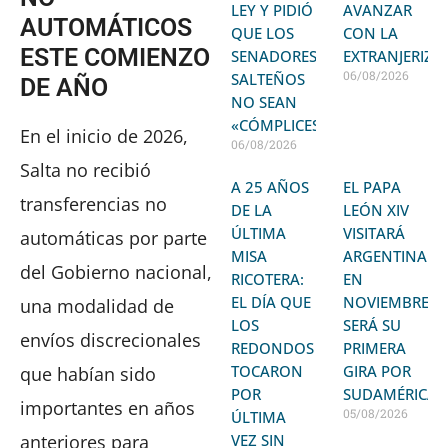
LEY Y PIDIÓ
AVANZAR
AUTOMÁTICOS
QUE LOS
CON LA
ESTE COMIENZO
SENADORES
EXTRANJERIZA
06/08/2026
SALTEÑOS
DE AÑO
NO SEAN
«CÓMPLICES»
En el inicio de 2026,
06/08/2026
Salta no recibió
A 25 AÑOS
EL PAPA
transferencias no
DE LA
LEÓN XIV
ÚLTIMA
VISITARÁ
automáticas por parte
MISA
ARGENTINA
del Gobierno nacional,
RICOTERA:
EN
EL DÍA QUE
NOVIEMBRE:
una modalidad de
LOS
SERÁ SU
envíos discrecionales
REDONDOS
PRIMERA
TOCARON
GIRA POR
que habían sido
POR
SUDAMÉRICA
importantes en años
05/08/2026
ÚLTIMA
anteriores para
VEZ SIN