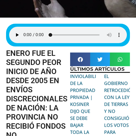
ENERO FUE EL
SEGUNDO PEOR
ÜLTIMOS ARTÍCULOS
INICIO DE AÑO
INVIOLABILIDAD
EL
DESDE 2005 EN
DE LA
GOBIERNO
ENVÍOS
PROPIEDAD
RETROCEDIÓ
PRIVADA |
CON LA LEY
DISCRECIONALES
KOSINER
DE TIERRAS
DE NACIÓN: LA
DIJO QUE
Y NO
PROVINCIA NO
SE DEBE
CONSIGUIÓ
RECIBIÓ FONDOS
BAJAR
LOS VOTOS
TODA LA
PARA
NO