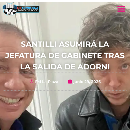
SANTILLI ASUMIRÁ LA
JEFATURA DE GABINETE TRAS
LA SALIDA DE ADORNI
FM La Plaza
junio 29, 2026