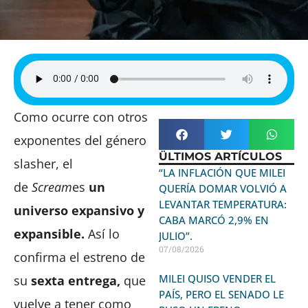
Como ocurre con otros
exponentes del género
ÜLTIMOS ARTÍCULOS
slasher, el
“LA INFLACIÓN QUE MILEI
de
Scream
es
un
QUERÍA DOMAR VOLVIÓ A
LEVANTAR TEMPERATURA:
universo expansivo y
CABA MARCÓ 2,9% EN
expansible.
Así lo
JULIO”.
07/08/2026
confirma el estreno de
MILEI QUISO VENDER EL
su
sexta entrega,
que
PAÍS, PERO EL SENADO LE
vuelve a tener como