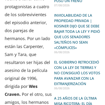
PUSO UN FRENO
07/08/2026
protagonistas a cuatro
de los sobrevivientes
INVIOLABILIDAD DE LA
PROPIEDAD PRIVADA |
del episodio anterior,
KOSINER DIJO QUE SE DEBE
dos parejas de
BAJAR TODA LA LEY Y PIDIÓ
QUE LOS SENADORES
hermanos. Por un lado
SALTEÑOS NO SEAN
están las Carpenter,
«CÓMPLICES»
06/08/2026
Sam y Tara, que
resultaron ser hijas del
EL GOBIERNO RETROCEDIÓ
CON LA LEY DE TIERRAS Y
asesino de la película
NO CONSIGUIÓ LOS VOTOS
original de 1996,
PARA AVANZAR CON LA
EXTRANJERIZACIÓN
dirigida por
Wes
06/08/2026
Craven.
Por el otro, sus
A 25 AÑOS DE LA ÚLTIMA
amigos, los hermanos
MISA RICOTERA: EL DÍA