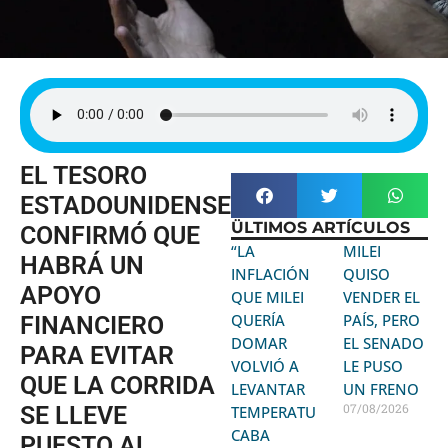
EL TESORO
ESTADOUNIDENSE
ÜLTIMOS ARTÍCULOS
CONFIRMÓ QUE
“LA
MILEI
HABRÁ UN
INFLACIÓN
QUISO
APOYO
QUE MILEI
VENDER EL
QUERÍA
PAÍS, PERO
FINANCIERO
DOMAR
EL SENADO
PARA EVITAR
VOLVIÓ A
LE PUSO
QUE LA CORRIDA
LEVANTAR
UN FRENO
07/08/2026
SE LLEVE
TEMPERATURA:
CABA
PUESTO AL