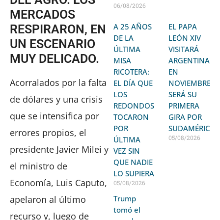
06/08/2026
MERCADOS
A 25 AÑOS
EL PAPA
RESPIRARON, EN
DE LA
LEÓN XIV
UN ESCENARIO
ÚLTIMA
VISITARÁ
MUY DELICADO.
MISA
ARGENTINA
RICOTERA:
EN
Acorralados por la falta
EL DÍA QUE
NOVIEMBRE:
LOS
SERÁ SU
de dólares y una crisis
REDONDOS
PRIMERA
que se intensifica por
TOCARON
GIRA POR
POR
SUDAMÉRICA
errores propios, el
05/08/2026
ÚLTIMA
presidente Javier Milei y
VEZ SIN
QUE NADIE
el ministro de
LO SUPIERA
Economía, Luis Caputo,
05/08/2026
apelaron al último
Trump
tomó el
recurso y, luego de