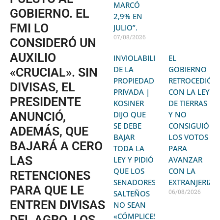
MARCÓ
GOBIERNO. EL
2,9% EN
FMI LO
JULIO”.
07/08/2026
CONSIDERÓ UN
AUXILIO
INVIOLABILIDAD
EL
DE LA
GOBIERNO
«CRUCIAL». SIN
PROPIEDAD
RETROCEDIÓ
DIVISAS, EL
PRIVADA |
CON LA LEY
PRESIDENTE
KOSINER
DE TIERRAS
ANUNCIÓ,
DIJO QUE
Y NO
SE DEBE
CONSIGUIÓ
ADEMÁS, QUE
BAJAR
LOS VOTOS
BAJARÁ A CERO
TODA LA
PARA
LAS
LEY Y PIDIÓ
AVANZAR
QUE LOS
CON LA
RETENCIONES
SENADORES
EXTRANJERIZA
PARA QUE LE
06/08/2026
SALTEÑOS
ENTREN DIVISAS
NO SEAN
«CÓMPLICES»
DEL AGRO. LOS