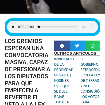
LOS GREMIOS
ESPERAN UNA
ÜLTIMOS ARTÍCULOS
CONVOCATORIA
INVIOLABILIDAD
EL
MASIVA, CAPAZ
DE LA
GOBIERNO
DE PRESIONAR A
PROPIEDAD
RETROCEDIÓ
PRIVADA |
CON LA LEY
LOS DIPUTADOS
KOSINER
DE TIERRAS
PARA QUE
DIJO QUE
Y NO
EMPIECEN A
SE DEBE
CONSIGUIÓ
REVERTIR EL
BAJAR
LOS VOTOS
TODA LA
PARA
VETO A LA LEY