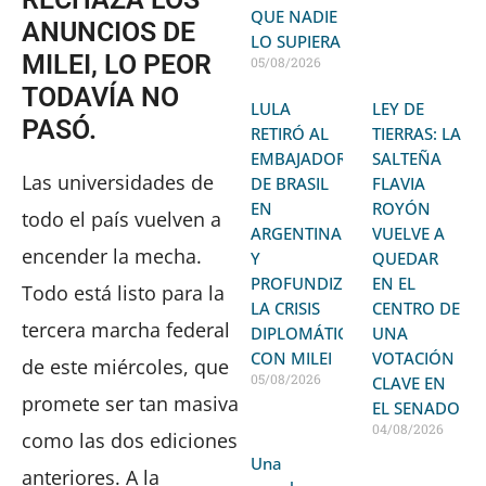
QUE NADIE
ANUNCIOS DE
LO SUPIERA
MILEI, LO PEOR
05/08/2026
TODAVÍA NO
LULA
LEY DE
PASÓ.
RETIRÓ AL
TIERRAS: LA
EMBAJADOR
SALTEÑA
Las universidades de
DE BRASIL
FLAVIA
EN
ROYÓN
todo el país vuelven a
ARGENTINA
VUELVE A
encender la mecha.
Y
QUEDAR
PROFUNDIZA
EN EL
Todo está listo para la
LA CRISIS
CENTRO DE
tercera marcha federal
DIPLOMÁTICA
UNA
CON MILEI
VOTACIÓN
de este miércoles, que
05/08/2026
CLAVE EN
promete ser tan masiva
EL SENADO
04/08/2026
como las dos ediciones
Una
anteriores. A la