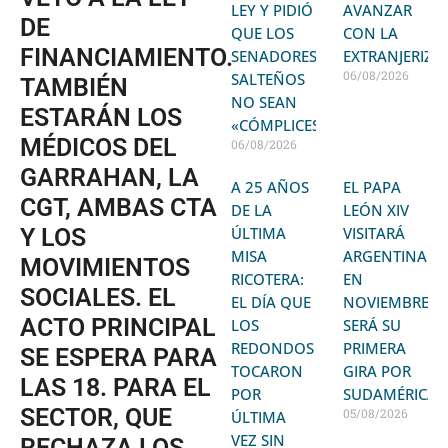
LEY Y PIDIÓ
AVANZAR
DE
QUE LOS
CON LA
FINANCIAMIENTO.
SENADORES
EXTRANJERIZA
06/08/2026
SALTEÑOS
TAMBIÉN
NO SEAN
ESTARÁN LOS
«CÓMPLICES»
MÉDICOS DEL
06/08/2026
GARRAHAN, LA
A 25 AÑOS
EL PAPA
CGT, AMBAS CTA
DE LA
LEÓN XIV
Y LOS
ÚLTIMA
VISITARÁ
MISA
ARGENTINA
MOVIMIENTOS
RICOTERA:
EN
SOCIALES. EL
EL DÍA QUE
NOVIEMBRE:
ACTO PRINCIPAL
LOS
SERÁ SU
REDONDOS
PRIMERA
SE ESPERA PARA
TOCARON
GIRA POR
LAS 18. PARA EL
POR
SUDAMÉRICA
SECTOR, QUE
05/08/2026
ÚLTIMA
VEZ SIN
RECHAZA LOS