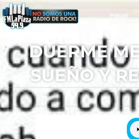
Podcast
DUERME ME
SUEÑO Y R