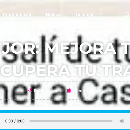
Programación
Noticias
Contacto
JOR: MEJORA T
ECUPERA TU TR
FM La Plaza
febrero 4, 2022