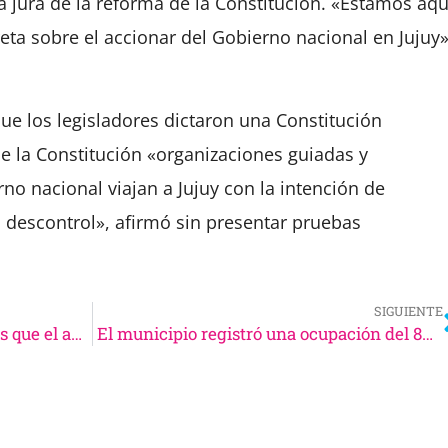
la jura de la reforma de la Constitución. «Estamos aqu
a sobre el accionar del Gobierno nacional en Jujuy»
que los legisladores dictaron una Constitución
de la Constitución «organizaciones guiadas y
no nacional viajan a Jujuy con la intención de
el descontrol», afirmó sin presentar pruebas
SIGUIENTE
Salta: las ventas fueron más bajas que el año pasado
El municipio registró una ocupación del 86% y un impacto de $640 millones