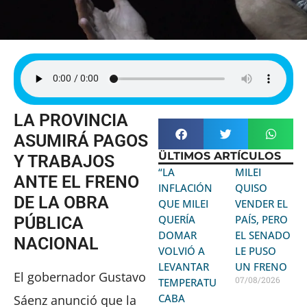
LA PROVINCIA
ASUMIRÁ PAGOS
ÜLTIMOS ARTÍCULOS
Y TRABAJOS
“LA
MILEI
ANTE EL FRENO
INFLACIÓN
QUISO
DE LA OBRA
QUE MILEI
VENDER EL
QUERÍA
PAÍS, PERO
PÚBLICA
DOMAR
EL SENADO
NACIONAL
VOLVIÓ A
LE PUSO
LEVANTAR
UN FRENO
El gobernador Gustavo
07/08/2026
TEMPERATURA:
CABA
Sáenz anunció que la