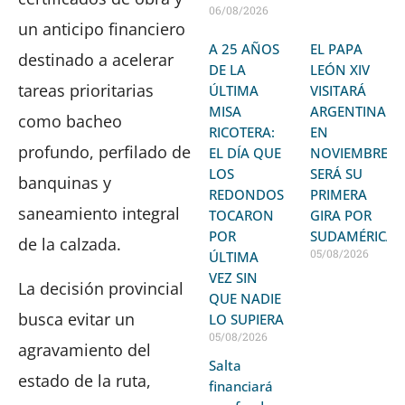
06/08/2026
un anticipo financiero
A 25 AÑOS
EL PAPA
destinado a acelerar
DE LA
LEÓN XIV
tareas prioritarias
ÚLTIMA
VISITARÁ
MISA
ARGENTINA
como bacheo
RICOTERA:
EN
profundo, perfilado de
EL DÍA QUE
NOVIEMBRE:
LOS
SERÁ SU
banquinas y
REDONDOS
PRIMERA
saneamiento integral
TOCARON
GIRA POR
POR
SUDAMÉRICA
de la calzada.
05/08/2026
ÚLTIMA
VEZ SIN
La decisión provincial
QUE NADIE
busca evitar un
LO SUPIERA
05/08/2026
agravamiento del
Salta
estado de la ruta,
financiará