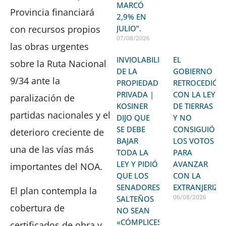
MARCÓ
Provincia financiará
2,9% EN
con recursos propios
JULIO”.
07/08/2026
las obras urgentes
INVIOLABILIDAD
EL
sobre la Ruta Nacional
DE LA
GOBIERNO
9/34 ante la
PROPIEDAD
RETROCEDIÓ
PRIVADA |
CON LA LEY
paralización de
KOSINER
DE TIERRAS
partidas nacionales y el
DIJO QUE
Y NO
SE DEBE
CONSIGUIÓ
deterioro creciente de
BAJAR
LOS VOTOS
una de las vías más
TODA LA
PARA
LEY Y PIDIÓ
AVANZAR
importantes del NOA.
QUE LOS
CON LA
SENADORES
EXTRANJERIZA
El plan contempla la
06/08/2026
SALTEÑOS
cobertura de
NO SEAN
«CÓMPLICES»
certificados de obra y