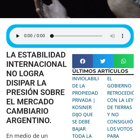
LA ESTABILIDAD
INTERNACIONAL
ÜLTIMOS ARTÍCULOS
NO LOGRA
INVIOLABILIDAD
EL
DISIPAR LA
DE LA
GOBIERNO
PRESIÓN SOBRE
PROPIEDAD
RETROCEDIÓ
PRIVADA |
CON LA LEY
EL MERCADO
KOSINER
DE TIERRAS
CAMBIARIO
DIJO QUE
Y NO
ARGENTINO.
SE DEBE
CONSIGUIÓ
BAJAR
LOS VOTOS
En medio de un
TODA LA
PARA