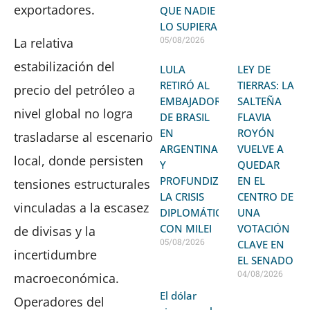
exportadores.
QUE NADIE
LO SUPIERA
05/08/2026
La relativa
estabilización del
LULA
LEY DE
RETIRÓ AL
TIERRAS: LA
precio del petróleo a
EMBAJADOR
SALTEÑA
nivel global no logra
DE BRASIL
FLAVIA
EN
ROYÓN
trasladarse al escenario
ARGENTINA
VUELVE A
local, donde persisten
Y
QUEDAR
PROFUNDIZA
EN EL
tensiones estructurales
LA CRISIS
CENTRO DE
vinculadas a la escasez
DIPLOMÁTICA
UNA
CON MILEI
VOTACIÓN
de divisas y la
05/08/2026
CLAVE EN
incertidumbre
EL SENADO
04/08/2026
macroeconómica.
El dólar
Operadores del