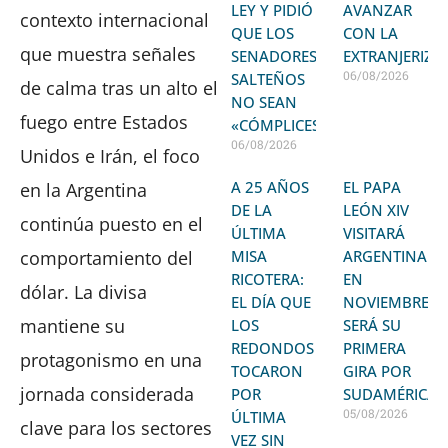
LEY Y PIDIÓ
AVANZAR
contexto internacional
QUE LOS
CON LA
que muestra señales
SENADORES
EXTRANJERIZA
06/08/2026
SALTEÑOS
de calma tras un alto el
NO SEAN
fuego entre Estados
«CÓMPLICES»
06/08/2026
Unidos e Irán, el foco
A 25 AÑOS
EL PAPA
en la Argentina
DE LA
LEÓN XIV
continúa puesto en el
ÚLTIMA
VISITARÁ
comportamiento del
MISA
ARGENTINA
RICOTERA:
EN
dólar. La divisa
EL DÍA QUE
NOVIEMBRE:
mantiene su
LOS
SERÁ SU
REDONDOS
PRIMERA
protagonismo en una
TOCARON
GIRA POR
jornada considerada
POR
SUDAMÉRICA
05/08/2026
ÚLTIMA
clave para los sectores
VEZ SIN