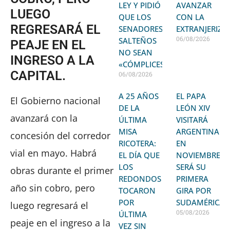
LEY Y PIDIÓ
AVANZAR
LUEGO
QUE LOS
CON LA
REGRESARÁ EL
SENADORES
EXTRANJERIZA
06/08/2026
SALTEÑOS
PEAJE EN EL
NO SEAN
INGRESO A LA
«CÓMPLICES»
CAPITAL.
06/08/2026
A 25 AÑOS
EL PAPA
El Gobierno nacional
DE LA
LEÓN XIV
avanzará con la
ÚLTIMA
VISITARÁ
MISA
ARGENTINA
concesión del corredor
RICOTERA:
EN
vial en mayo. Habrá
EL DÍA QUE
NOVIEMBRE:
LOS
SERÁ SU
obras durante el primer
REDONDOS
PRIMERA
año sin cobro, pero
TOCARON
GIRA POR
POR
SUDAMÉRICA
luego regresará el
05/08/2026
ÚLTIMA
peaje en el ingreso a la
VEZ SIN