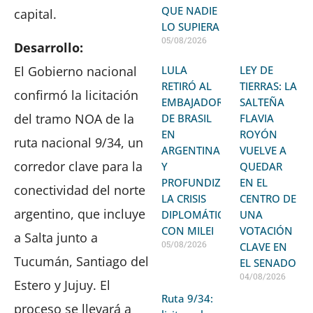
QUE NADIE
capital.
LO SUPIERA
05/08/2026
Desarrollo:
LULA
LEY DE
El Gobierno nacional
RETIRÓ AL
TIERRAS: LA
confirmó la licitación
EMBAJADOR
SALTEÑA
del tramo NOA de la
DE BRASIL
FLAVIA
EN
ROYÓN
ruta nacional 9/34, un
ARGENTINA
VUELVE A
corredor clave para la
Y
QUEDAR
PROFUNDIZA
EN EL
conectividad del norte
LA CRISIS
CENTRO DE
argentino, que incluye
DIPLOMÁTICA
UNA
CON MILEI
VOTACIÓN
a Salta junto a
05/08/2026
CLAVE EN
Tucumán, Santiago del
EL SENADO
04/08/2026
Estero y Jujuy. El
Ruta 9/34:
proceso se llevará a