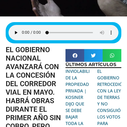
EL GOBIERNO
NACIONAL
ÜLTIMOS ARTÍCULOS
AVANZARÁ CON
INVIOLABILIDAD
EL
LA CONCESIÓN
DE LA
GOBIERNO
DEL CORREDOR
PROPIEDAD
RETROCEDIÓ
PRIVADA |
CON LA LEY
VIAL EN MAYO.
KOSINER
DE TIERRAS
HABRÁ OBRAS
DIJO QUE
Y NO
DURANTE EL
SE DEBE
CONSIGUIÓ
PRIMER AÑO SIN
BAJAR
LOS VOTOS
TODA LA
PARA
COBRO, PERO