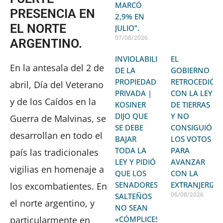
MARCÓ
PRESENCIA EN
2,9% EN
EL NORTE
JULIO”.
07/08/2026
ARGENTINO.
INVIOLABILIDAD
EL
En la antesala del 2 de
DE LA
GOBIERNO
PROPIEDAD
RETROCEDIÓ
abril, Día del Veterano
PRIVADA |
CON LA LEY
y de los Caídos en la
KOSINER
DE TIERRAS
DIJO QUE
Y NO
Guerra de Malvinas, se
SE DEBE
CONSIGUIÓ
desarrollan en todo el
BAJAR
LOS VOTOS
TODA LA
PARA
país las tradicionales
LEY Y PIDIÓ
AVANZAR
vigilias en homenaje a
QUE LOS
CON LA
SENADORES
EXTRANJERIZA
los excombatientes. En
06/08/2026
SALTEÑOS
el norte argentino, y
NO SEAN
particularmente en
«CÓMPLICES»