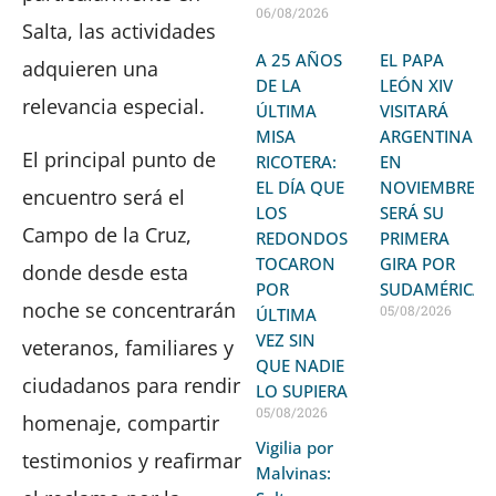
06/08/2026
Salta, las actividades
A 25 AÑOS
EL PAPA
adquieren una
DE LA
LEÓN XIV
relevancia especial.
ÚLTIMA
VISITARÁ
MISA
ARGENTINA
El principal punto de
RICOTERA:
EN
EL DÍA QUE
NOVIEMBRE:
encuentro será el
LOS
SERÁ SU
Campo de la Cruz,
REDONDOS
PRIMERA
TOCARON
GIRA POR
donde desde esta
POR
SUDAMÉRICA
noche se concentrarán
05/08/2026
ÚLTIMA
VEZ SIN
veteranos, familiares y
QUE NADIE
ciudadanos para rendir
LO SUPIERA
05/08/2026
homenaje, compartir
Vigilia por
testimonios y reafirmar
Malvinas: