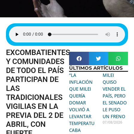
EXCOMBATIENTES
Y COMUNIDADES
ÜLTIMOS ARTÍCULOS
DE TODO EL PAÍS
“LA
MILEI
PARTICIPAN DE
INFLACIÓN
QUISO
LAS
QUE MILEI
VENDER EL
QUERÍA
PAÍS, PERO
TRADICIONALES
DOMAR
EL SENADO
VIGILIAS EN LA
VOLVIÓ A
LE PUSO
PREVIA DEL 2 DE
LEVANTAR
UN FRENO
07/08/2026
ABRIL, CON
TEMPERATURA:
CABA
FUERTE