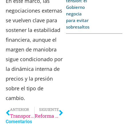
En este marco, las
tensión: el
Gobierno
negociaciones externas
negocia
se vuelven clave para
para evitar
sobresaltos
sostener la estabilidad
financiera, aunque el
margen de maniobra
sigue condicionado por
la dinámica interna de
precios y la presión
sobre el tipo de
cambio.
ANTERIOR
SIGUIENTE
Transporte en crisis: el sistema ferroviario al borde del colapso
Reforma electoral: crece la tensión política en Salta
Comentarios