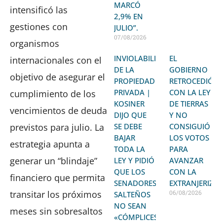
MARCÓ
intensificó las
2,9% EN
gestiones con
JULIO”.
07/08/2026
organismos
INVIOLABILIDAD
EL
internacionales con el
DE LA
GOBIERNO
objetivo de asegurar el
PROPIEDAD
RETROCEDIÓ
PRIVADA |
CON LA LEY
cumplimiento de los
KOSINER
DE TIERRAS
vencimientos de deuda
DIJO QUE
Y NO
previstos para julio. La
SE DEBE
CONSIGUIÓ
BAJAR
LOS VOTOS
estrategia apunta a
TODA LA
PARA
generar un “blindaje”
LEY Y PIDIÓ
AVANZAR
QUE LOS
CON LA
financiero que permita
SENADORES
EXTRANJERIZA
transitar los próximos
06/08/2026
SALTEÑOS
NO SEAN
meses sin sobresaltos
«CÓMPLICES»