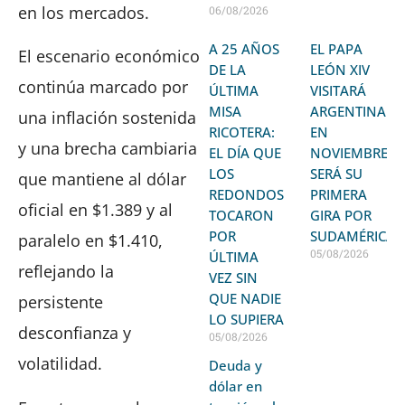
en los mercados.
06/08/2026
A 25 AÑOS
EL PAPA
El escenario económico
DE LA
LEÓN XIV
continúa marcado por
ÚLTIMA
VISITARÁ
MISA
ARGENTINA
una inflación sostenida
RICOTERA:
EN
y una brecha cambiaria
EL DÍA QUE
NOVIEMBRE:
LOS
SERÁ SU
que mantiene al dólar
REDONDOS
PRIMERA
oficial en $1.389 y al
TOCARON
GIRA POR
POR
SUDAMÉRICA
paralelo en $1.410,
05/08/2026
ÚLTIMA
reflejando la
VEZ SIN
QUE NADIE
persistente
LO SUPIERA
desconfianza y
05/08/2026
volatilidad.
Deuda y
dólar en