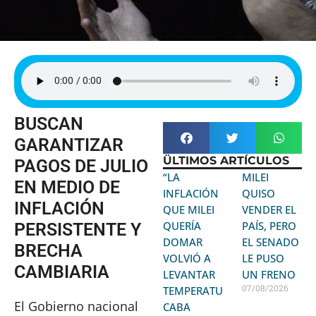
BUSCAN
GARANTIZAR
ÜLTIMOS ARTÍCULOS
PAGOS DE JULIO
“LA
MILEI
EN MEDIO DE
INFLACIÓN
QUISO
INFLACIÓN
QUE MILEI
VENDER EL
QUERÍA
PAÍS, PERO
PERSISTENTE Y
DOMAR
EL SENADO
BRECHA
VOLVIÓ A
LE PUSO
CAMBIARIA
LEVANTAR
UN FRENO
07/08/2026
TEMPERATURA:
El Gobierno nacional
CABA