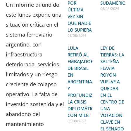
POR
SUDAMÉRICA
Un informe difundido
05/08/2026
ÚLTIMA
este lunes expone una
VEZ SIN
QUE NADIE
situación crítica en el
LO SUPIERA
sistema ferroviario
05/08/2026
argentino, con
LULA
LEY DE
infraestructura
RETIRÓ AL
TIERRAS: LA
EMBAJADOR
SALTEÑA
deteriorada, servicios
DE BRASIL
FLAVIA
limitados y un riesgo
EN
ROYÓN
ARGENTINA
VUELVE A
creciente de colapso
Y
QUEDAR
operativo. La falta de
PROFUNDIZA
EN EL
LA CRISIS
CENTRO DE
inversión sostenida y el
DIPLOMÁTICA
UNA
abandono del
CON MILEI
VOTACIÓN
05/08/2026
CLAVE EN
mantenimiento
EL SENADO