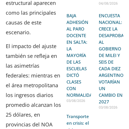
estructural aparecen
04/08/2026
como las principales
BAJA
ENCUESTA
causas de este
ADHESIÓN
NACIONAL:
AL PARO
CRECE LA
escenario.
DOCENTE
DESAPROBAC
EN SALTA:
AL
El impacto del ajuste
LA
GOBIERNO
MAYORÍA
DE MILEI Y
también se refleja en
DE LAS
SEIS DE
las asimetrías
ESCUELAS
CADA DIEZ
federales: mientras en
DICTÓ
ARGENTINOS
CLASES
VOTARÍAN
el área metropolitana
CON
UN
los ingresos diarios
NORMALIDAD
CAMBIO EN
03/08/2026
2027
promedio alcanzan los
03/08/2026
25 dólares, en
Transporte
en crisis: el
provincias del NOA